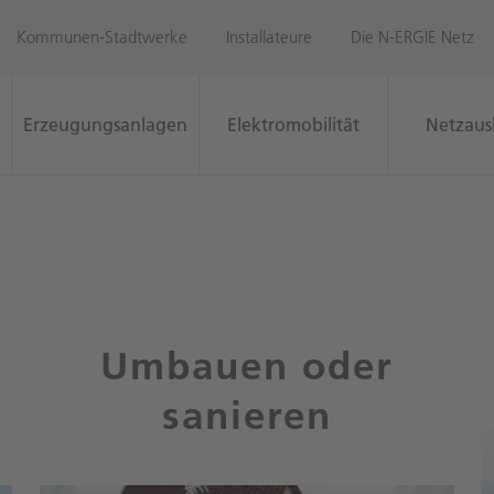
Kommunen-Stadtwerke
Installateure
Die N-ERGIE Netz
Erzeugungsanlagen
Elektromobilität
Netzaus
Sie sind nicht ang
Zur Anmeldung
Zur Registrierung
nto
alten Sie
ngen wie z.B.
Zum Telefonkontakt
Umbauen oder
 oder
e Ihre Anträge
sanieren
le Aufträge
os entdecken