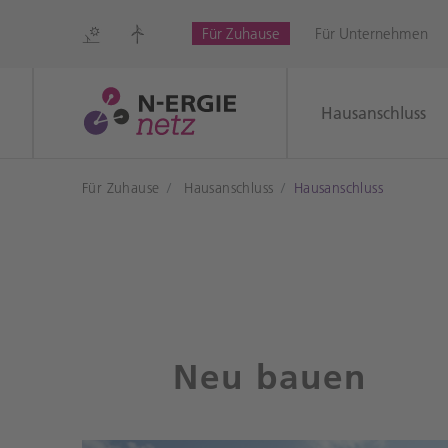
Für Zuhause
Für Unternehmen
Zur Kontakt-Übersicht
Hausanschluss
Mein
Für Zuhause
Hausanschluss
Hausanschluss
Kundenko
Mit Ihrem Kundenkonto erh
Zugang zu vielen Anwendu
FAQ
Hausanschluss, Einspeisung
Netzauskunft. Verwalten Si
Neu bauen
und Daten und behalten al
zentral im Blick.
Alle Vorteile des Kundenkont