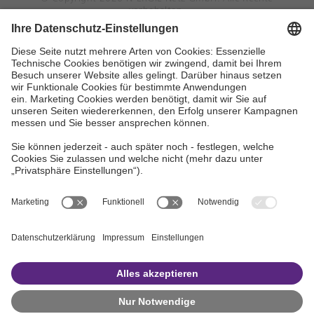
vorbehalten.
N-ERGIE Netz GmbH
Hausanschrift: Sandreuthstraße 21, 90441
Nürnberg
Postanschrift: 90338 Nürnberg
Telefon (Vermittlung):
0911 802-02
E-Mail:
kundenservice@n-ergie-netz.de
Widerruf
Vertrag widerrufen