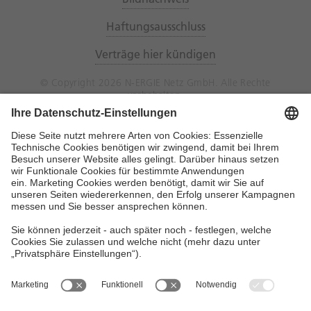
Haftungsausschluss
Verträge hier kündigen
© Copyright 2026 N-ERGIE Netz GmbH. Alle Rechte
vorbehalten.
N-ERGIE Netz GmbH
Hausanschrift: Sandreuthstraße 21, 90441
Nürnberg
Postanschrift: 90338 Nürnberg
Telefon (Vermittlung):
0911 802-02
E-Mail:
kundenservice@n-ergie-netz.de