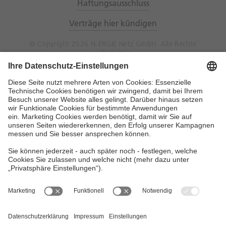
Haftungsausschluss
Verträge hier kündigen
© Copyright 2026 N-ERGIE Netz GmbH. Alle Rechte
vorbehalten.
N-ERGIE Netz GmbH
Hausanschrift: Sandreuthstraße 21, 90441
Nürnberg
Postanschrift: 90338 Nürnberg
Telefon (Vermittlung):
0911 802-02
E-Mail:
kundenservice@n-ergie-netz.de