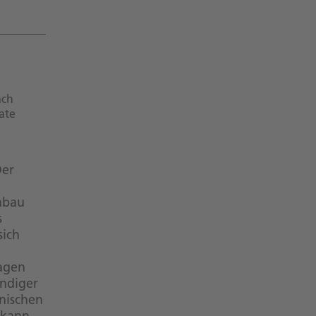
ach
ate
Der
inbau
s
sich
agen
ändiger
hnischen
 kann,