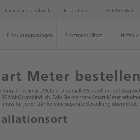
Kommunen-Stadtwerke
Installateure
Die N-ERGIE Netz
Erzeugungsanlagen
Elektromobilität
Netzaus
Sie sind nicht ang
Zur Anmeldung
Zur Registrierung
nto
art Meter bestelle
alten Sie
ellung eines Smart Meters ist gemäß Messstellenbetriebsgeset
ngen wie z.B.
 35 MsbG) verbindlich. Falls Sie mehrere Smart Meter erhalte
Zum Telefonkontakt
 oder
 muss für jeden Zähler eine separate Bestellung übermittelt
e Ihre Anträge
tallationsort
le Aufträge
os entdecken