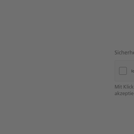
Sicherh
Mit Klic
akzepti