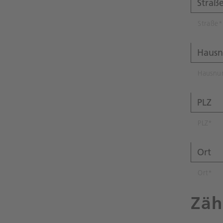
Straße
*
Hausn
PLZ
*
Ort
*
Zäh