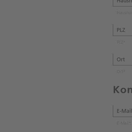
Hausn
PLZ
*
Ort
*
Kon
E-Mail
*