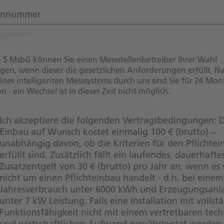
nnummer
*
5 MsbG können Sie einen Messstellenbetreiber Ihrer Wahl
gen, wenn dieser die gesetzlichen Anforderungen erfüllt. N
ines intelligenten Messsystems durch uns sind Sie für 24 Mon
 - ein Wechsel ist in dieser Zeit nicht möglich.
Ich akzeptiere die folgenden Vertragsbedingungen: 
Einbau auf Wunsch kostet einmalig 100 € (brutto) –
unabhängig davon, ob die Kriterien für den Pflichte
erfüllt sind. Zusätzlich fällt ein laufendes, dauerhafte
Zusatzentgelt von 30 € (brutto) pro Jahr an, wenn es 
nicht um einen Pflichteinbau handelt - d.h. bei einem
Jahresverbrauch unter 6000 kWh und Erzeugungsanl
unter 7 kW Leistung. Falls eine Installation mit vollst
Funktionsfähigkeit nicht mit einem vertretbaren tec
und wirtschaftlichen Aufwand gewährleistet werden