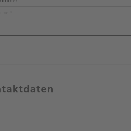
ummer
*
taktdaten