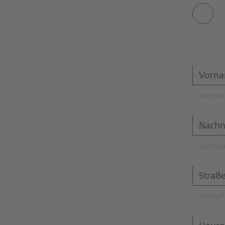
Vornam
Nachna
Straße
*