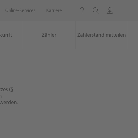
Online-Services
Karriere
kunft
Zähler
Zählerstand mitteilen
emeldet.
n
zes (§
n
Zum Kontaktformular
 werden.