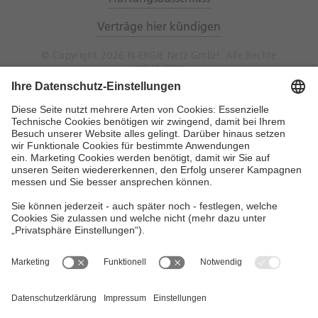
Verträge hier kündigen
© Copyright 2026 N-ERGIE Netz GmbH. Alle Rechte
vorbehalten.
N-ERGIE Netz GmbH
Hausanschrift: Sandreuthstraße 21, 90441
Nürnberg
Postanschrift: 90338 Nürnberg
Telefon (Vermittlung):
0911 802-02
E-Mail:
kundenservice@n-ergie-netz.de
Widerruf